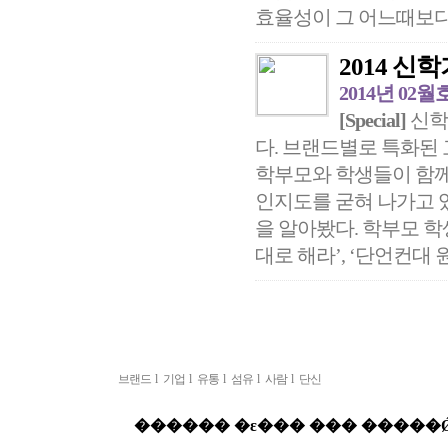
효율성이 그 어느때보다 
2014 신
2014년 02월
[Special]
신학
다. 브랜드별로 특화된
학부모와 학생들이 함께
인지도를 굳혀 나가고 
을 알아봤다. 학부모 학
대로 해라’, ‘단언컨대 
브랜드
l
기업
l
유통
l
섬유
l
사람
l
단신