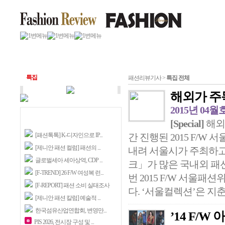
특집
패션리뷰기사 >
특집 전체
해외가 주
2015년 04월
[Special]
해외
[패션톡톡] K-디자인으로 IP...
간 진행된 2015 F/
[제니안 패션 컬럼] 패션의 ...
내려 서울시가 주최하고,
글로벌세아 세아상역, CDP ...
크」가 많은 국내외 패
[F-TREND] 26 F/W 여성복 런...
번 2015 F/W 서울
[F-REPORT] 패션 소비 실태조사
다. ‘서울컬렉션’은 지춘희
[제니안 패션 칼럼] 예술적 ...
한국섬유산업연합회, 변영만...
’14 F/
PIS 2026, 전시장 구성 및 ...