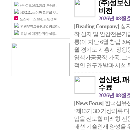
(주)성보산
(주)성보산업,창업 30주년 ...
비전
PIS 2026, 소싱과 교류를 잇...
2026년 08월
노스페이스, 브랜드 탄생 60...
[Reading Company]
심지
영원무역그룹 KEPZ, 방글라...
착 심지 및 안감전문기
효성, AI 대전환 위한 AI융...
룡)이 지난 6월 창립 3
월 경기도 시흥시 정왕동
염색가공공장 가동, 그리고 
적인 연구개발과 시설 투
섬산련, 패
수료
2026년 08월
[News Focus]
한국섬유산업
‘제13기 3D 가상의류
업을 선도할 미래형 전문
패션 기술인재 양성을 위