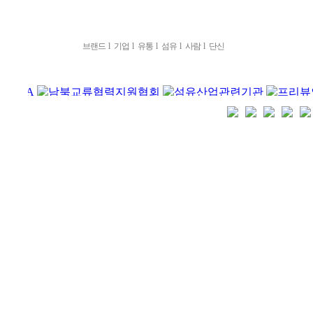
브랜드
l
기업
l
유통
l
섬유
l
사람
l
단신