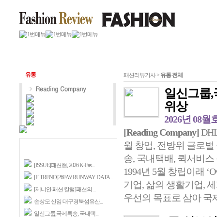
유통
패션리뷰기사 >
유통 전체
일신그룹,
위상
2026년 08월
[Reading Company]
DH
월 창업, 전방위 글로벌
송, 국내택배, 퀵서비스
[ISSUE]패션협, 2026 K-Fas...
1994년 5월 창립이래 ‘Ov
[F-TREND]26F/W RUNWAY DATA...
기업, 삶의 생활기업,
[제니안 패션 칼럼]패션의 ...
우선의 목표로 삼아 국제특
손상모 신임 대구경북섬유산...
일신그룹,국제특송, 국내택...