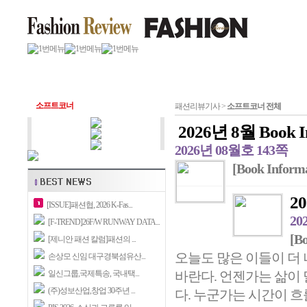
소프트코너
패션리뷰기사 >
소프트코너 전체
2026년 8월 Book I
2026년 08월호 143쪽
[Book Inform
20
[ISSUE]패션협, 2026 K-Fas...
20
[F-TREND]26F/W RUNWAY DATA...
[B
[제니안 패션 칼럼]패션의 ...
오늘도 많은 이들이 더 
손상모 신임 대구경북섬유산...
일신그룹,국제특송, 국내택...
바란다. 언젠가는 삶이
(주)성보산업,창업 30주년 ...
다. 누군가는 시간이 