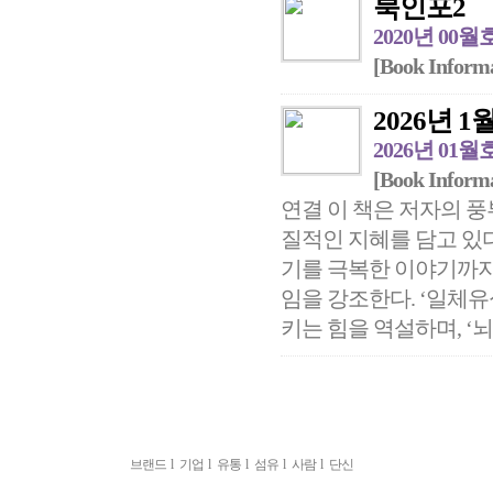
북인포2
2020년 00월
[Book Inform
2026년 1월 
2026년 01월
[Book Inform
연결 이 책은 저자의 풍
질적인 지혜를 담고 있다
기를 극복한 이야기까지,
임을 강조한다. ‘일체
키는 힘을 역설하며, ‘뇌
브랜드
l
기업
l
유통
l
섬유
l
사람
l
단신