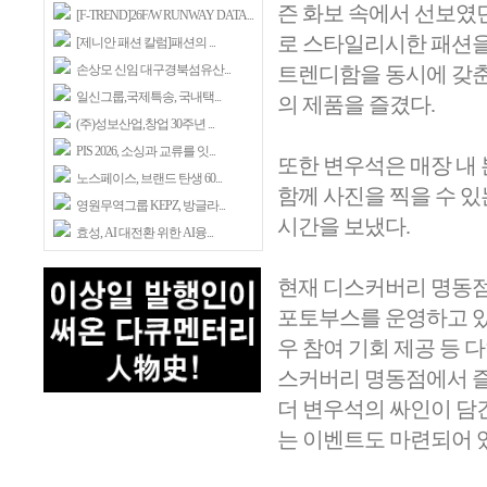
즌 화보 속에서 선보였
[F-TREND]26F/W RUNWAY DATA...
로 스타일리시한 패션을
[제니안 패션 칼럼]패션의 ...
손상모 신임 대구경북섬유산...
트렌디함을 동시에 갖춘
일신그룹,국제특송, 국내택...
의 제품을 즐겼다.
(주)성보산업,창업 30주년 ...
PIS 2026, 소싱과 교류를 잇...
또한 변우석은 매장 내 
노스페이스, 브랜드 탄생 60...
함께 사진을 찍을 수 
영원무역그룹 KEPZ, 방글라...
시간을 보냈다.
효성, AI 대전환 위한 AI융...
현재 디스커버리 명동점
포토부스를 운영하고 있
우 참여 기회 제공 등 
스커버리 명동점에서 즐
더 변우석의 싸인이 담
는 이벤트도 마련되어 