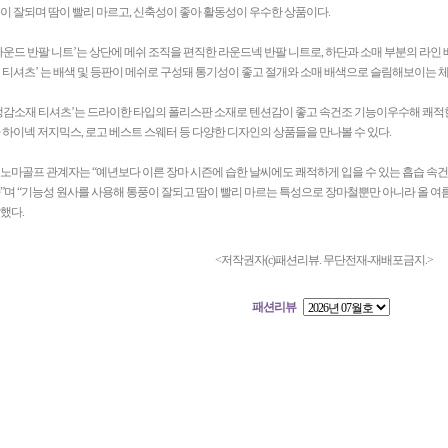
이 잘되며 땀이 빨리 마르고, 신축성이 좋아 활동성이 우수한 상품이다.
라운드 반팔 니트’는 상단에 메쉬 조직을 편직한 라운드넥 반팔 니트로, 하단과 소매 부분의 라인
 티셔츠’ 는 배색 및 등판이 메쉬로 구성돼 통기성이 좋고 절개와 소매 배색으로 슬림해보이는 체
냉감소재 티셔츠’는 드라이한 타입의 폴리스판 소재로 텐션감이 좋고 속건조 기능이우수해 쾌적한
 하이넥 저지믹스, 로고 베스트 스웨터 등 다양한 디자인의 상품들을 만나볼 수 있다.
노마골프 관계자는 “예년보다 이른 장마 시즌에 습한 날씨에도 쾌적하게 입을 수 있는 흡습 속
”며 “기능성 원사를 사용해 통풍이 잘되고 땀이 빨리 마르는 특성으로 장마철뿐만 아니라 올 여
했다.
<저작권자(c)패션리뷰. 무단전재-재배포금지.>
패션리뷰