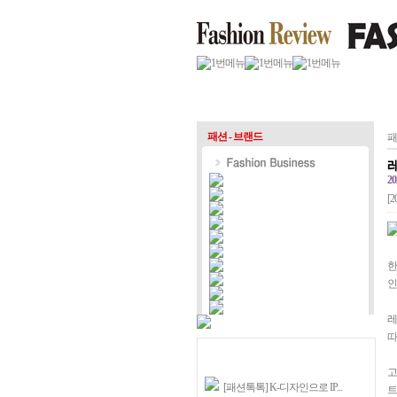
패션 - 브랜드
패
20
[2
한
인
레
따
고
[패션톡톡] K-디자인으로 IP...
트