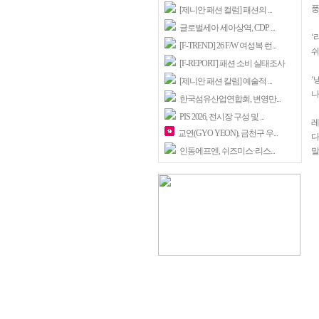
풍
[제니안 패션 컬럼] 패션의 ...
글로벌세아 세아상역, CDP ...
‘
[F-TREND] 26 F/W 여성복 런...
쉬
[F-REPORT] 패션 소비 실태조사
‘
[제니안 패션 칼럼] 예술적 ...
나
한국섬유산업연합회, 변영만...
PIS 2026, 전시장 구성 및 ...
레
교연(GYO YEON), 금천구 우...
다
인동에프엔, 쉬즈미스·리스...
말