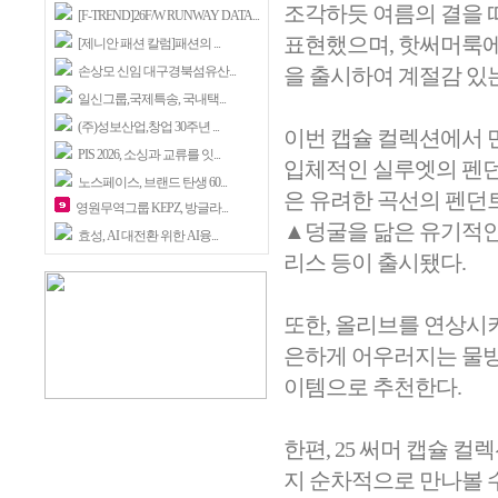
조각하듯 여름의 결을 
[F-TREND]26F/W RUNWAY DATA...
표현했으며, 핫써머룩에
[제니안 패션 칼럼]패션의 ...
손상모 신임 대구경북섬유산...
을 출시하여 계절감 있
일신그룹,국제특송, 국내택...
(주)성보산업,창업 30주년 ...
이번 캡슐 컬렉션에서 
PIS 2026, 소싱과 교류를 잇...
입체적인 실루엣의 펜던
노스페이스, 브랜드 탄생 60...
은 유려한 곡선의 펜던
영원무역그룹 KEPZ, 방글라...
▲덩굴을 닮은 유기적인
효성, AI 대전환 위한 AI융...
리스 등이 출시됐다.
또한, 올리브를 연상시
은하게 어우러지는 물방
이템으로 추천한다.
한편, 25 써머 캡슐 
지 순차적으로 만나볼 수 있