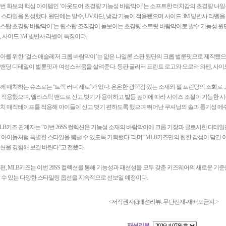
번 화보의 핵심 아이템인 ‘아웃도어 초경량 기능성 바람막이’는 소프트한 터치감의 초경량 나
 스타일을 완성했다. 원단에는 발수, UV차단, 냉감 기능이 적용됐으며 사이드 3M 빛반사 라벨을
스탑 초경량 바람막이’는 립스탑 조직감이 돋보이는 초경량 스트릿 바람막이로 발수 기능성 원단
, 사이드 3M 빛반사 라벨이 특징이다.
아를 위한 ‘걸스 애슬레저 크롭 바람막이’는 얇은 나일론 스판 원단의 크롭 벌룬핏으로 제작됐으며
밴딩 디테일이 벌룬핏과 여성스러움을 살려준다. 등판 글리터 프린트 로고와 오로라 와펜, 사이드
께 매치하는 슈즈로는 ‘트랙 러너 제로’가 있다. 은은한 광택감 있는 소재와 펄 프린팅의 조화
 적용했으며, 엘라스틱 밴드로 신고 벗기가 용이하고 발등 높이에 따라 사이즈 조절이 가능한 시
치 매직테이프를 적용해 아이들이 신고 벗기 편하도록 했으며 뛰어난 쿠셔닝의 솔과 통기성 메
LB키즈 관계자는 “이번 26SS 컬렉션은 기능성 소재의 바람막이에 크롭 기장과 글로시한 디테
 아이돌처럼 특별한 스타일을 뽐낼 수 있도록 기획했다”라며 “MLB키즈만의 힙한 감성이 담긴 
션을 경험해 보길 바란다”고 전했다.
편, MLB키즈는 이번 26SS 컬렉션을 통해 기능성과 패션성을 모두 갖춘 키즈웨어의 새로운 
 수 있는 다양한 스타일링 옵션을 지속적으로 선보일 예정이다.
<저작권자(c)패션리뷰. 무단전재-재배포금지.>
패션리뷰