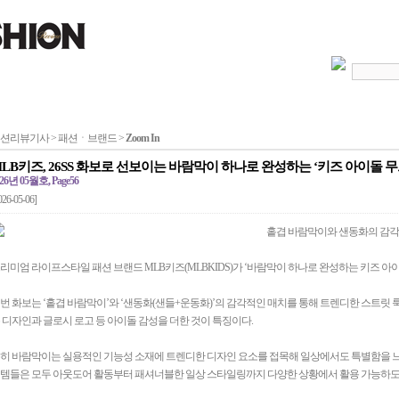
션리뷰기사 > 패션ㆍ브랜드 >
Zoom In
LB키즈, 26SS 화보로 선보이는 바람막이 하나로 완성하는 ‘키즈 아이돌 무
26년 05월호, Page56
026-05-06]
홑겹 바람막이와 샌동화의 감각
리미엄 라이프스타일 패션 브랜드 MLB키즈(MLBKIDS)가 ‘바람막이 하나로 완성하는 키즈 아이
번 화보는 ‘홑겹 바람막이’와 ‘샌동화(샌들+운동화)’의 감각적인 매치를 통해 트렌디한 스트릿 
 디자인과 글로시 로고 등 아이돌 감성을 더한 것이 특징이다.
히 바람막이는 실용적인 기능성 소재에 트렌디한 디자인 요소를 접목해 일상에서도 특별함을 느낄
템들은 모두 아웃도어 활동부터 패셔너블한 일상 스타일링까지 다양한 상황에서 활용 가능하도