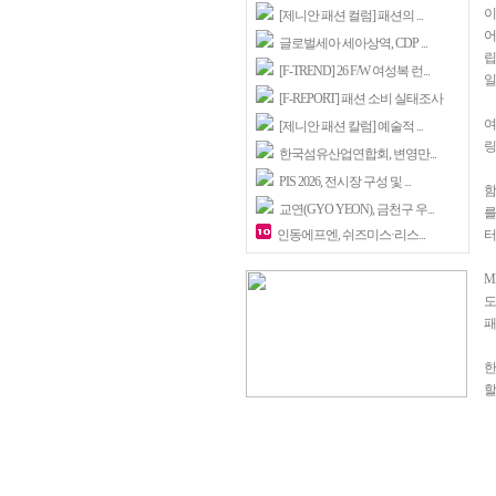
이
[제니안 패션 컬럼] 패션의 ...
어
글로벌세아 세아상역, CDP ...
립
[F-TREND] 26 F/W 여성복 런...
일
[F-REPORT] 패션 소비 실태조사
여
[제니안 패션 칼럼] 예술적 ...
링
한국섬유산업연합회, 변영만...
PIS 2026, 전시장 구성 및 ...
함
교연(GYO YEON), 금천구 우...
를
인동에프엔, 쉬즈미스·리스...
터
M
도
패
한
할