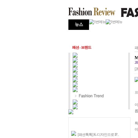
패션 - 브랜드
패
M
20
[2
프
이
롭
특
이
[패션톡톡] K-디자인으로 IP...