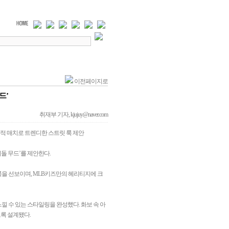
이전페이지로
드’
취재부 기자, kjujuy@naver.com
적 매치로 트렌디한 스트릿 룩 제안
돌 무드’를 제안한다.
룩을 선보이며, MLB키즈만의 헤리티지에 크
 수 있는 스타일링을 완성했다. 화보 속 아
록 설계됐다.