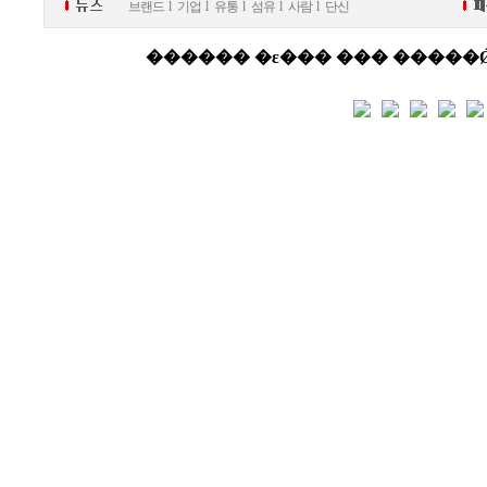
브랜드
l
기업
l
유통
l
섬유
l
사람
l
단신