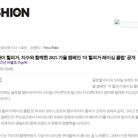
션리뷰기사 > 패션ㆍ브랜드 >
News Point
미 힐피거, 지수와 함께한 2025 가을 캠페인 ‘더 힐피거 레이싱 클럽’ 공개
25년 10월호, Page96
025-10-09]
글로벌 라이프스타일 브랜드 타미 힐피
벌 캠페인 ‘더 힐피거 레이싱 클럽(The 
인에는 글로벌 앰버서더이자 스타일 아이콘인 K-팝 스타 지수(JISOO)가 참여해 절제된 자신
보인다.
더 힐피거 레이싱 클럽’은 럭셔리 모터스포츠의 향수와 타미 힐피거 고유의 프레피 감각, 그리고
 캠페인의 주인공으로서 아이코닉한 프레피 문화와 브랜드의 헤리티지를 자신만의 방식으로 풀
 세계 타미 패밀리와 함께 브랜드의 문화적 영향력을 이어간다.
수는 “타미와 함께하면서 가장 아이코닉한 무대들에 서 왔다는 걸 느껴왔다. 그래서 이번 럭셔