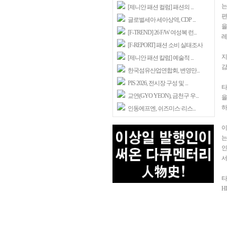
는
[제니안 패션 컬럼] 패션의 ...
편
글로벌세아 세아상역, CDP ...
을
[F-TREND] 26 F/W 여성복 런...
레
[F-REPORT] 패션 소비 실태조사
지
[제니안 패션 칼럼] 예술적 ...
감
한국섬유산업연합회, 변영만...
PIS 2026, 전시장 구성 및 ...
타
교연(GYO YEON), 금천구 우...
을
하
인동에프엔, 쉬즈미스·리스...
이
는
인
서
타
H