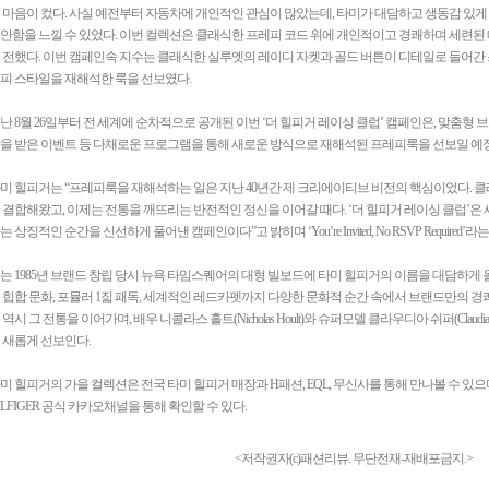
 마음이 컸다. 사실 예전부터 자동차에 개인적인 관심이 많았는데, 타미가 대담하고 생동감 있게
안함을 느낄 수 있었다. 이번 컬렉션은 클래식한 프레피 코드 위에 개인적이고 경쾌하며 세련된
 전했다. 이번 캠페인속 지수는 클래식한 실루엣의 레이디 자켓과 골드 버튼이 디테일로 들어간
피 스타일을 재해석한 룩을 선보였다.
난 8월 26일부터 전 세계에 순차적으로 공개된 이번 ‘더 힐피거 레이싱 클럽’ 캠페인은, 맞춤형 
을 받은 이벤트 등 다채로운 프로그램을 통해 새로운 방식으로 재해석된 프레피룩을 선보일 예
미 힐피거는 “프레피룩을 재해석하는 일은 지난 40년간 제 크리에이티브 비전의 핵심이었다. 
 결합해왔고, 이제는 전통을 깨뜨리는 반전적인 정신을 이어갈 때다. ‘더 힐피거 레이싱 클럽’은 
는 상징적인 순간을 신선하게 풀어낸 캠페인이다”고 밝히며 ‘You’re Invited, No RSVP Requir
는 1985년 브랜드 창립 당시 뉴욕 타임스퀘어의 대형 빌보드에 타미 힐피거의 이름을 대담하게 
 힙합 문화, 포뮬러 1짋 패독, 세계적인 레드카펫까지 다양한 문화적 순간 속에서 브랜드만의 경
 역시 그 전통을 이어가며, 배우 니콜라스 홀트(Nicholas Hoult)와 슈퍼모델 클라우디아 쉬퍼(Claudi
 새롭게 선보인다.
미 힐피거의 가을 컬렉션은 전국 타미 힐피거 매장과 H패션, EQL, 무신사를 통해 만나볼 수 있으
ILFIGER 공식 카카오채널을 통해 확인할 수 있다.
<저작권자(c)패션리뷰. 무단전재-재배포금지.>