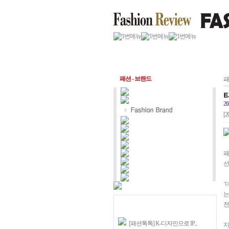
패션 - 브랜드
패
타
20
[2
페
선
‘
는
전
[패션톡톡] K-디자인으로 IP...
지