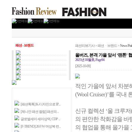
패션 - 브랜드
패션리뷰기사 > 패션ㆍ브랜드 >
News Poi
올버즈, 본격 가을 앞서 ‘팬톤’ 
2025년 10월호, Page94
[2025-10-09]
적인 가을에 앞서 차분
(Wool Cruiser)’를 국
[패션톡톡] K-디자인으로 IP...
신규 컬렉션 ‘울 크루저(W
[제니안 패션 컬럼] 패션의 ...
의 편안한 착화감을 바탕
글로벌세아 세아상역, CDP ...
의 협업을 통해 올가을
[F-TREND] 26 F/W 여성복 런...