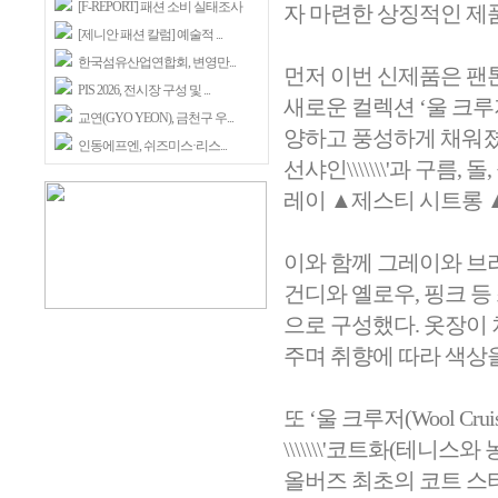
[F-REPORT] 패션 소비 실태조사
자 마련한 상징적인 제
[제니안 패션 칼럼] 예술적 ...
한국섬유산업연합회, 변영만...
먼저 이번 신제품은 팬
PIS 2026, 전시장 구성 및 ...
새로운 컬렉션 ‘울 크루
교연(GYO YEON), 금천구 우...
양하고 풍성하게 채워졌다.
인동에프엔, 쉬즈미스·리스...
선샤인\\\\\\\'과 구름
레이 ▲제스티 시트롱 
이와 함께 그레이와 브라
건디와 옐로우, 핑크 등
으로 구성했다. 옷장이
주며 취향에 따라 색상을
또 ‘울 크루저(Wool C
\\\\\\\'코트화(테니스와
올버즈 최초의 코트 스