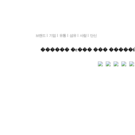
브랜드
l
기업
l
유통
l
섬유
l
사람
l
단신