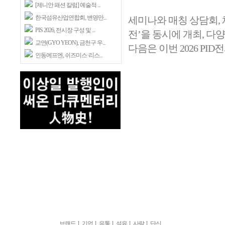
[제니안 패션 칼럼] 예술적 ...
한국섬유산업연합회, 변영만...
세미나와 매칭 상담회, 
PIS 2026, 전시장 구성 및 ...
전’을 동시에 개최, 
교연(GYO YEON), 금천구 우...
다음은 이번 2026 PI
인동에프엔, 쉬즈미스·리스...
브랜드
l
기업
l
유통
l
섬유
l
사람
l
단신