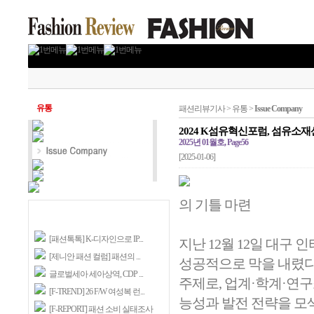
유통
패션리뷰기사 > 유통 >
Issue Company
2024 K섬유혁신포럼, 섬유소
2025년 01월호, Page56
[2025-01-06]
의 기틀 마련
[패션톡톡] K-디자인으로 IP...
지난 12월 12일 대
[제니안 패션 컬럼] 패션의 ...
성공적으로 막을 내렸다
글로벌세아 세아상역, CDP ...
주제로, 업계·학계·연구
[F-TREND] 26 F/W 여성복 런...
능성과 발전 전략을 모
[F-REPORT] 패션 소비 실태조사