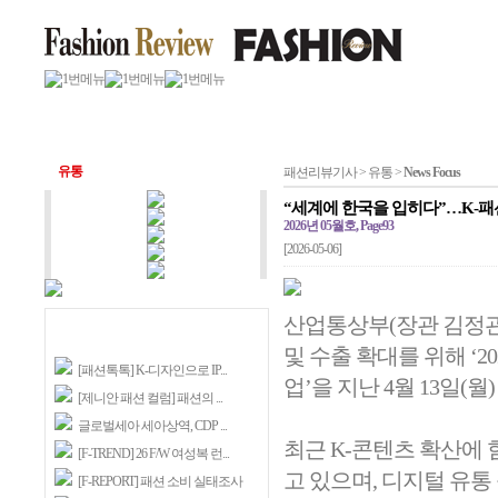
유통
패션리뷰기사 > 유통 >
News Focus
“세계에 한국을 입히다”…K-패
2026년 05월호, Page93
[2026-05-06]
산업통상부(장관 김정관
및 수출 확대를 위해 ‘2
[패션톡톡] K-디자인으로 IP...
업’을 지난 4월 13일(월
[제니안 패션 컬럼] 패션의 ...
글로벌세아 세아상역, CDP ...
최근 K-콘텐츠 확산에 
[F-TREND] 26 F/W 여성복 런...
고 있으며, 디지털 유통
[F-REPORT] 패션 소비 실태조사