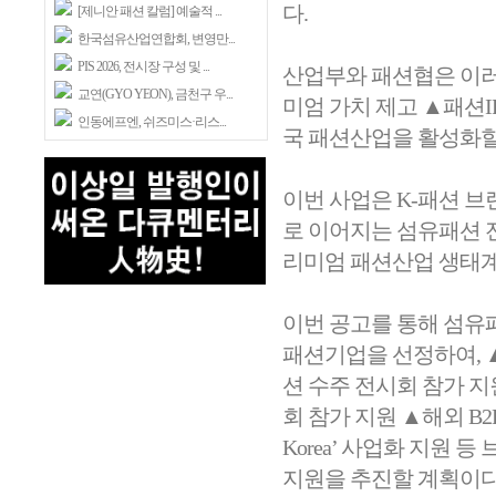
다.
[제니안 패션 칼럼] 예술적 ...
한국섬유산업연합회, 변영만...
PIS 2026, 전시장 구성 및 ...
산업부와 패션협은 이러
교연(GYO YEON), 금천구 우...
미엄 가치 제고 ▲패션I
인동에프엔, 쉬즈미스·리스...
국 패션산업을 활성화할
이번 사업은 K-패션 
로 이어지는 섬유패션 전후방
리미엄 패션산업 생태계
이번 공고를 통해 섬유패
패션기업을 선정하여, ▲
션 수주 전시회 참가 지
회 참가 지원 ▲해외 B2
Korea’ 사업화 지원
지원을 추진할 계획이다