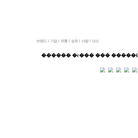
브랜드
l
기업
l
유통
l
섬유
l
사람
l
단신