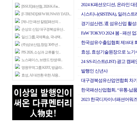
2024 K패션오디션, 온라인 대
[ISSUE]패션협, 2026 K-Fas...
시스티나(SISTINA), 일러스
[F-TREND]26F/W RUNWAY DATA...
[제니안 패션 칼럼]패션의 ...
경기섬산련, 道 섬유산업 활성
손상모 신임 대구경북섬유산...
FaW TOKYO 2024 봄 - 패션 
일신그룹,국제특송, 국내택...
한국섬유수출입협회 제16대 회
(주)성보산업,창업 30주년 ...
효성, 효성기술원장으로 노기수
PIS 2026, 소싱과 교류를 잇...
노스페이스, 브랜드 탄생 60...
24 S/S 리스트(LIST) 광고 캠
영원무역그룹 KEPZ, 방글라...
발행인 신년사
효성, AI 대전환 위한 AI융...
대구경북섬유산업연합회 차기
한국패션산업협회, “유통-납품
2023 한국디자이너패션어워즈