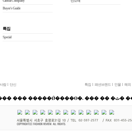
Global Company
신소재
Buyer's Guide
특집
Special
사람
l
단신
특집
l
패션브랜드
l
인물
l
해외