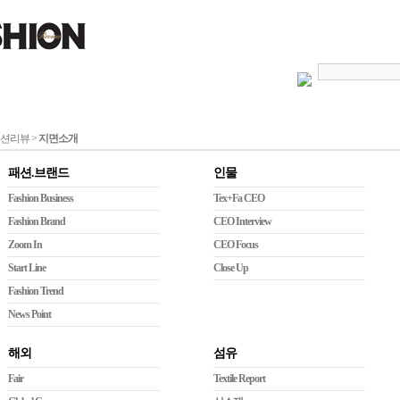
션리뷰 >
지면소개
패션.브랜드
인물
Fashion Business
Tex+Fa CEO
Fashion Brand
CEO Interview
Zoom In
CEO Focus
Start Line
Close Up
Fashion Trend
News Point
해외
섬유
Fair
Textile Report