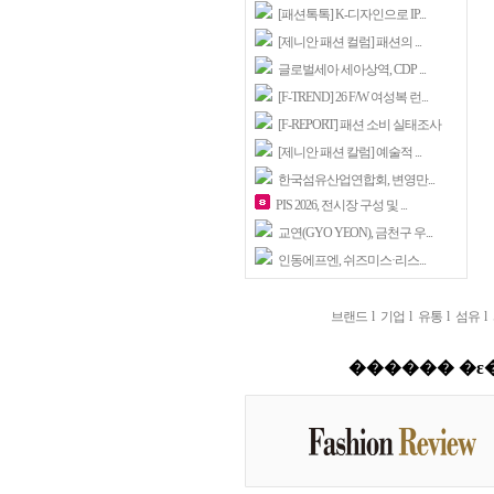
[패션톡톡] K-디자인으로 IP...
[제니안 패션 컬럼] 패션의 ...
글로벌세아 세아상역, CDP ...
[F-TREND] 26 F/W 여성복 런...
[F-REPORT] 패션 소비 실태조사
[제니안 패션 칼럼] 예술적 ...
한국섬유산업연합회, 변영만...
PIS 2026, 전시장 구성 및 ...
교연(GYO YEON), 금천구 우...
인동에프엔, 쉬즈미스·리스...
브랜드
l
기업
l
유통
l
섬유
l