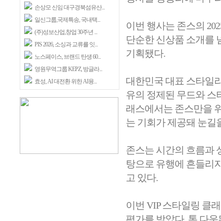
손상모 신임 대구경북섬유산...
일신그룹,국제특송, 국내택...
이번 행사는 존스의 202
(주)성보산업,창업 30주년 ...
단순한 신상품 소개를 
PIS 2026, 소싱과 교류를 잇...
기획됐다.
노스페이스, 브랜드 탄생 60...
영원무역그룹 KEPZ, 방글라...
대한민국 대표 스타일리
효성, AI 대전환 위한 AI융...
유의 정제된 무드와 스타
래스에서는 존스만을 위
는 기회가 제공돼 눈길을
존스는 시간의 흐름과 
탕으로 유행에 흔들리지
고 있다.
이번 VIP 스타일링 
평가를 받았다. 톤 다