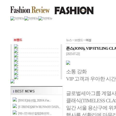
브랜드
뉴스 > 브랜드 >
여성
존스(JONS), VIP STYLING 
[2025-07-22]
소통 강화
VIP 고객과 우아한 시
글로벌세아그룹 계열사인
클래식(TIMELESS CL
[ISSUE]패션협, 2026 K-Fas...
일간 서울 용산구에 위치한
[F-TREND]26F/W RUNWAY DATA...
[제니안 패션 칼럼]패션의 ...
행사를 성황리에 마무리