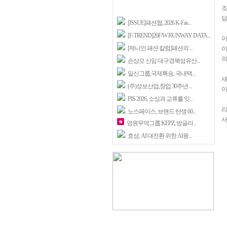
조
담
[ISSUE]패션협, 2026 K-Fas...
[F-TREND]26F/W RUNWAY DATA...
이
[제니안 패션 칼럼]패션의 ...
이
의
손상모 신임 대구경북섬유산...
일신그룹,국제특송, 국내택...
새
(주)성보산업,창업 30주년 ...
이
PIS 2026, 소싱과 교류를 잇...
리
노스페이스, 브랜드 탄생 60...
서
영원무역그룹 KEPZ, 방글라...
효성, AI 대전환 위한 AI융...