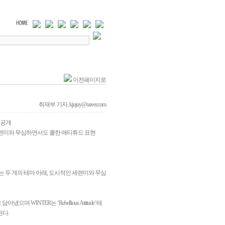
이전페이지로
취재부 기자, kjujuy@naver.com
인 공개
세련미와 무심하면서도 쿨한 애티튜드 표현
는 두 개의 테마 아래, 도시적인 세련미와 무심
WINTER는 ‘Rebellious Attitude’ 테
된다.