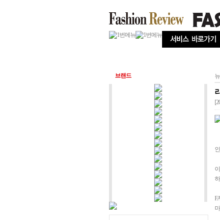
브랜드
뉴
리
[2
인
이
하
F
마