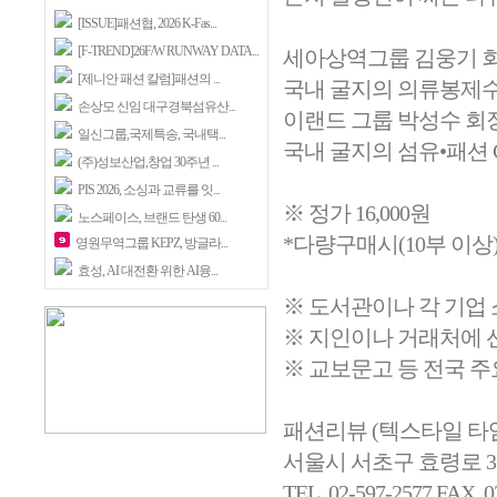
[ISSUE]패션협, 2026 K-Fas...
[F-TREND]26F/W RUNWAY DATA...
세아상역그룹 김웅기 회
[제니안 패션 칼럼]패션의 ...
국내 굴지의 의류봉제수
손상모 신임 대구경북섬유산...
이랜드 그룹 박성수 회
일신그룹,국제특송, 국내택...
국내 굴지의 섬유•패션 
(주)성보산업,창업 30주년 ...
PIS 2026, 소싱과 교류를 잇...
※ 정가 16,000원
노스페이스, 브랜드 탄생 60...
*다량구매시(10부 이상)
영원무역그룹 KEPZ, 방글라...
효성, AI 대전환 위한 AI융...
※ 도서관이나 각 기업
※ 지인이나 거래처에 
※ 교보문고 등 전국 주
패션리뷰 (텍스타일 타
서울시 서초구 효령로 31
TEL. 02-597-2577 FAX. 0