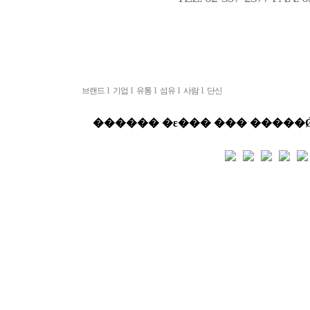
브랜드
l
기업
l
유통
l
섬유
l
사람
l
단신